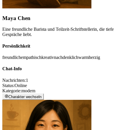
Maya Chen
Eine freundliche Barista und Teilzeit-Schriftstellerin, die tiefe
Gespräche liebt.
Persönlichkeit
freundlich
empathisch
kreativ
nachdenklich
warmherzig
Chat-Info
Nachrichten
:
1
Status
:
Online
Kategorie
:
modern
Charakter wechseln